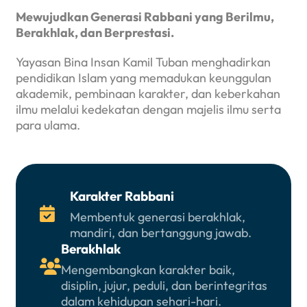
Mewujudkan Generasi Rabbani yang Berilmu,
Berakhlak, dan Berprestasi.
Yayasan Bina Insan Kamil Tuban menghadirkan
pendidikan Islam yang memadukan keunggulan
akademik, pembinaan karakter, dan keberkahan
ilmu melalui kedekatan dengan majelis ilmu serta
para ulama.
Karakter Rabbani

Membentuk generasi berakhlak,
mandiri, dan bertanggung jawab.
Berakhlak

Mengembangkan karakter baik,
disiplin, jujur, peduli, dan berintegritas
dalam kehidupan sehari-hari.